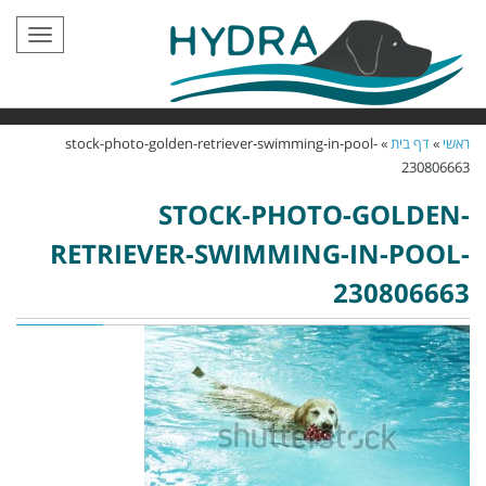
תפריט
ראשי
»
דף בית
»
stock-photo-golden-retriever-swimming-in-pool-
230806663
STOCK-PHOTO-GOLDEN-
RETRIEVER-SWIMMING-IN-POOL-
230806663