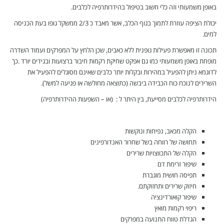
באופן משמעותי וזה כלי חשוב בטיפול בהידרותרפיה לכלבים.
יכולת הציפה עוזרת לתמוך בגוף הכלב, אשר מאבד כ 2/3 ממשקל גופו בעת הכניסה
למים.
תכונה זו מאפשרת פעילות גופנית ללא כאבים, שכן הלחץ על המפרקים ועמוד השדרה
מופחת באופן משמעותי כמו גם אפקט שחיקת רקמות חיבור ברצועות ובגידים יורד .כך
לדוגמא ניתן להפעיל במהירות ובקלות יותר כלבים שאינם מסוגלים להפעיל את
השרירים לנוכח כוח הכבידה ביבשה (כתוצאה מחולשה או פגיעה למשל).
הידרותרפיה לכלבים מסייעת, בין היתר ל : (או – השפעות ההידרותרפיה)
הקלה מכאב, נפיחות ונוקשות
תחושה של רווחה בשל שחרור האנדורפינים
הקלה של התכווצויות שרירים
שיפור זרימת דם
תפיסה חושית מוגברת
חיזוק שרירים ותחזוקתם.
שיפור קואורדינציה
ריפוי רקמות מואץ
הגדלת טווח התנועה במפרקים