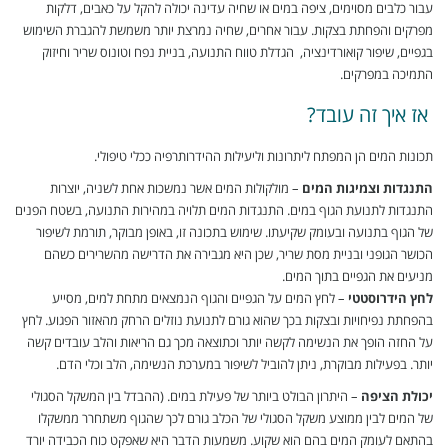
עבור כלבים מסוימים, ציפה במים או שחיה עדינה יכולה להקל על כאבים, דלקות
מפרקים והפחתת בצקות. עבור אחרים, שחיה נמרצת יותר משמשת להגברת השימוש
בגפיים, שיפור קואורדינציה, הגדלת טווח התנועה, בניית נפח וטונוס שריר וחיזוק
התמיכה במפרקים.
אז איך זה עובד?
תכונות המים הן המפתח ליתרונות וליעילות ההידרותרפיה ככלי טיפולי.
התנגדות וצמיגות המים
– מולקולות המים אשר נמשכות אחת לשניה, יוצרות
התנגדות לתנועת הגוף במים. התנגדות המים תלויה במהירות התנועה, בשטח הפנים
של הגוף בתנועה ובעומק שקיעתו. שימוש בתכונה זו, באופן מבוקר, תורמת לשיפור
הכושר הגופני ובניית מסת שריר, שכן היא מגבירה את הדרישה מהשרירים כשהם
מניעים את הגפיים בתוך המים.
לחץ הידרוסטטי
– לחץ המים על הגפיים והגוף הנמצאים מתחת למים, מסייע
בהפחתת נפיחויות ובצקות בכך שהוא גורם לתנועת נוזלים הרחק מהאזור הפגוע. לחץ
על החזה הופך את הנשימה לקשה יותר וכתוצאה מכך גם הריאות והלב עובדים קשה
יותר. בפעילות מבוקרת, ניתן להוביל לשיפור במערכת הנשימה, הלב וכלי הדם.
יכולת הציפה
– היתרון הבולט ביותר של פעילת במים. (ההבדל בין המשקל הסגולי
של המים לבין ממוצע משקל הסגולי של הכלב גורם לכך שהגוף משתחרר ממשקלו
בהתאם לעומק המים בהם הוא שקוע. משמעות הדבר היא שאפקט כוח הכבידה יורד