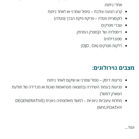
אחרי ניתוח.
קרע רצועה צולבת – טיפול שמרני או לאחר ניתוח
לוקסציית פטלה – פריקת פיקת הברך (פטלה)
שברי מפרקים
דיספלזיה של ה[מפרק המרפק
ספונדילוזיס
דלקות מפרקים (DJD , OA)
מצבים נוירולוגים:
פריצות דיסק – טפול שמרני או שיקום לאחר ניתוח
פגיעות בעמוד השידרה (כתוצאה מטראומות שונות או מנדידה של תולעת
הפארק למשל)
מחלות עיצביות ניווניות – למשל מיאלופתיה ניוונית (DEGENERATIVE
MYLPOATHY)
ועוד…