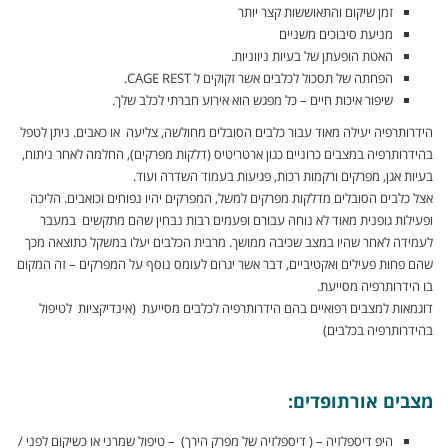
זמן שיקום והתאוששות קצר יותר
מניעת סיבוכים משניים
האטת הופעתן של בעיות ניווניות.
הפחתה של תסכול לכלבים אשר זקוקים ל CAGE REST.
שיפור איכות חיים – כל מפגש הוא אירוע חברתי לכלב שלך.
הידרותרפיה יעילה מאוד עבור כלבים הסובלים מחולשה, צליעה או כאבים. ניתן לטפל
בהידרותרפיה במצבים כרוניים כגון ארטריטיס (דלקות מפרקים), החלמה לאחר ניתוח,
בעיות אגן, מפרקים ורקמות רכות, פגיעות בעמוד השדרה ועוד.
אצל כלבים הסובלים מדלקות מפרקים למשל, המפרקים יהיו נפוחים וכואבים. הליכה
ופעילות גופנית מאוד לא נוחה עבורם ופעמים רבות נבחין שהם מתקשים במעבר
לעמידה לאחר שהיו במצב שכיבה ממושך. מרבית הכלבים יעלו במשקל כתוצאה מכך
שהם פחות פעילים ואקטיביים, דבר אשר יגרום לעומס נוסף על המפרקים – זה המקום
בו הידרותרפיה מסייעת.
דוגמאות למצבים רפואיים בהם הידרותרפיה לכלבים מסייעת (אינדיקציות לטיפול
בהידרותרפיה בכלבים)
מצבים אורתופדים:
היפ דיספלזיה – ( דיספלזיה של מפרק הירך) – טיפול שמרני או כשיקום לפני /