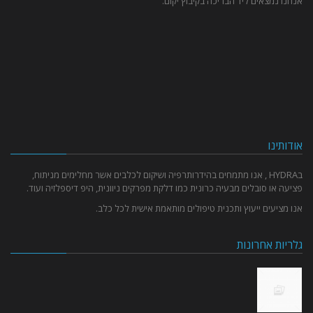
אנחנו נמצאים ליד הבריכה בקיבוץ יקום.
אודותינו
בHYDRA , אנו מתמחים בהידרותרפיה ושיקום לכלבים אשר מחלימים מניתוח,
פציעה או סובלים מבעיה כרונית כמו דלקת מפרקים ניוונית, היפ דיספלזיה ועוד.
אנו מציעים ייעוץ ותכנית טיפולים מותאמת אישית לכל כלב.
גלריות אחרונות