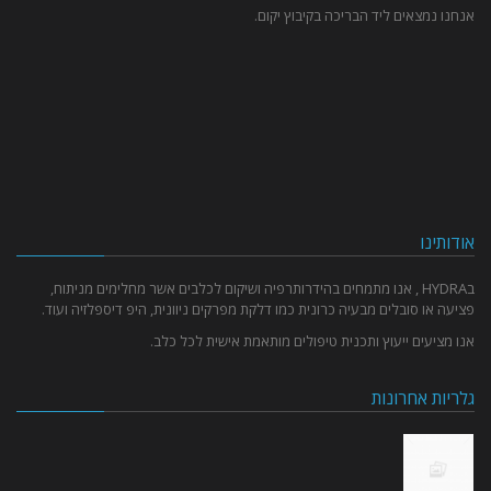
אנחנו נמצאים ליד הבריכה בקיבוץ יקום.
אודותינו
בHYDRA , אנו מתמחים בהידרותרפיה ושיקום לכלבים אשר מחלימים מניתוח,
פציעה או סובלים מבעיה כרונית כמו דלקת מפרקים ניוונית, היפ דיספלזיה ועוד.
אנו מציעים ייעוץ ותכנית טיפולים מותאמת אישית לכל כלב.
גלריות אחרונות