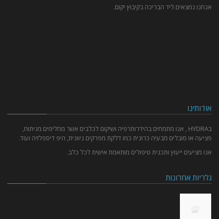
אנחנו נמצאים ליד הבריכה בקיבוץ יקום.
אודותינו
בHYDRA , אנו מתמחים בהידרותרפיה ושיקום לכלבים אשר מחלימים מניתוח,
פציעה או סובלים מבעיה כרונית כמו דלקת מפרקים ניוונית, היפ דיספלזיה ועוד.
אנו מציעים ייעוץ ותכנית טיפולים מותאמת אישית לכל כלב.
גלריות אחרונות