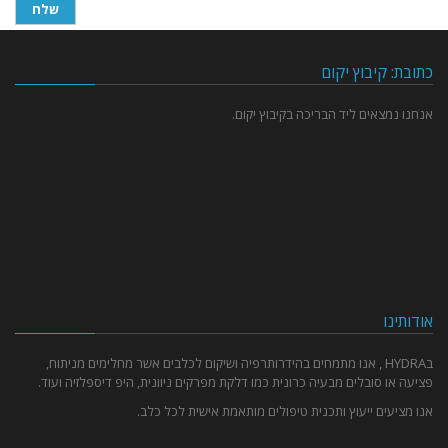
כתובת: קיבוץ יקום
אנחנו נמצאים ליד הבריכה בקיבוץ יקום.
אודותינו
בHYDRA , אנו מתמחים בהידרותרפיה ושיקום לכלבים אשר מחלימים מניתוח,
פציעה או סובלים מבעיה כרונית כמו דלקת מפרקים ניוונית, היפ דיספלזיה ועוד.
אנו מציעים ייעוץ ותכנית טיפולים מותאמת אישית לכל כלב.