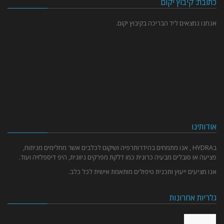
כתובת: קיבוץ יקום
אנחנו נמצאים ליד הבריכה בקיבוץ יקום.
אודותינו
בHYDRA , אנו מתמחים בהידרותרפיה ושיקום לכלבים אשר מחלימים מניתוח,
פציעה או סובלים מבעיה כרונית כמו דלקת מפרקים ניוונית, היפ דיספלזיה ועוד.
אנו מציעים ייעוץ ותכנית טיפולים מותאמת אישית לכל כלב.
גלריות אחרונות