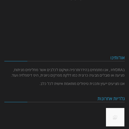
אודותינו
בHYDRA , אנו מתמחים בהידרותרפיה ושיקום לכלבים אשר מחלימים מניתוח,
פציעה או סובלים מבעיה כרונית כמו דלקת מפרקים ניוונית, היפ דיספלזיה ועוד.
אנו מציעים ייעוץ ותכנית טיפולים מותאמת אישית לכל כלב.
גלריות אחרונות