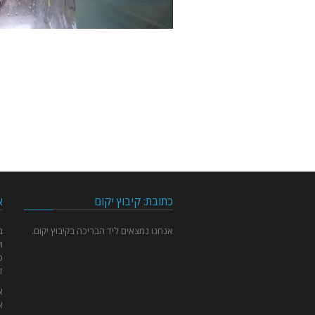
כתובת: קיבוץ יקום
א
אנחנו נמצאים ליד הבריכה בקיבוץ יקום.
ו
פ
ד
א
א