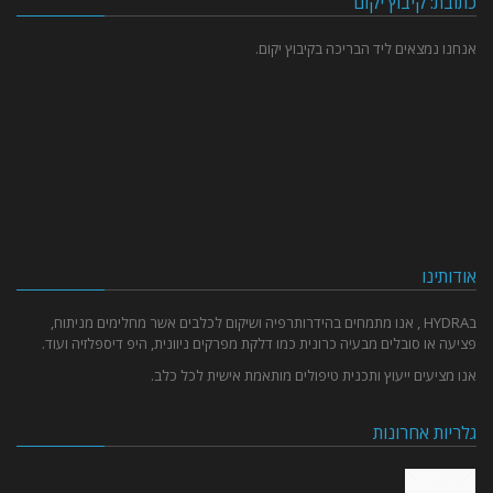
כתובת: קיבוץ יקום
אנחנו נמצאים ליד הבריכה בקיבוץ יקום.
אודותינו
בHYDRA , אנו מתמחים בהידרותרפיה ושיקום לכלבים אשר מחלימים מניתוח,
פציעה או סובלים מבעיה כרונית כמו דלקת מפרקים ניוונית, היפ דיספלזיה ועוד.
אנו מציעים ייעוץ ותכנית טיפולים מותאמת אישית לכל כלב.
גלריות אחרונות