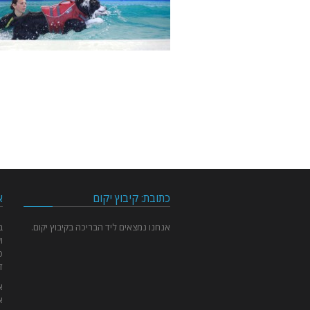
כתובת: קיבוץ יקום
א
אנחנו נמצאים ליד הבריכה בקיבוץ יקום.
ו
פ
ד
א
א